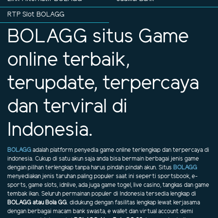
RTP Slot BOLAGG
BOLAGG situs Game
online terbaik,
terupdate, terpercaya
dan terviral di
Indonesia.
BOLAGG
adalah platform penyedia game online terlengkap dan terpercaya di
indonesia. Cukup di satu akun saja anda bisa bermain berbagai jenis game
dengan pilihan terlengkap tanpa harus pindah pindah akun. Situs
BOLAGG
menyediakan jenis taruhan paling populer saat ini seperti sportsbook, e-
sports, game slots, idnlive, ada juga game togel, live casino, tangkas dan game
tembak ikan. Seluruh permainan populer di Indonesia tersedia lengkap di
BOLAGG atau Bola GG
. didukung dengan fasilitas lengkap lewat kerjasama
dengan berbagai macam bank swasta, e wallet dan virtual account demi