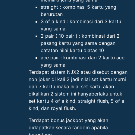
straight : kombinasi 5 kartu yang
berurutan
3 of a kind : kombinasi dari 3 kartu
yang sama
2 pair ( 10 pair ) : kombinasi dari 2
pasang kartu yang sama dengan
catatan nilai kartu diatas 10
ace pair : kombinasi dari 2 kartu ace
yang sama
Terdapat sistem NJX2 atau disebut dengan
non joker di kali 2 jadi nilai set kartu murni
dari 7 kartu maka nilai set kartu akan
dikalikan 2 sistem ini hanyaberlaku untuk
set kartu 4 of a kind, straight flush, 5 of a
kind, dan royal flush.
Terdapat bonus jackpot yang akan
didapatkan secara random apabila
beruntung