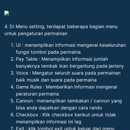
4. Di Menu setting, terdapat beberapa bagian menu
untuk pengaturan permainan
UI : menampilkan informasi mengenai keseluruhan
fungsi tombol pada permaina
Pay Table : Menampilkan informasi jumlah
banyaknya tembak ikan bergantung pada jenisny
Voice : Mengatur seluruh suara pada permainan
baik musik dan suara pada permaina
Game Rules : Memberikan Informasi mengenai
peraturan permaina
Cannon : menampilkan tembakan / cannon yang
bisa anda dapatkan dengan cara rando
Checkbox : Klik checkbox berikut untuk tidak
menampilkan informasi ini lag
Exit : klik tombol exit untuk keluar dari menu