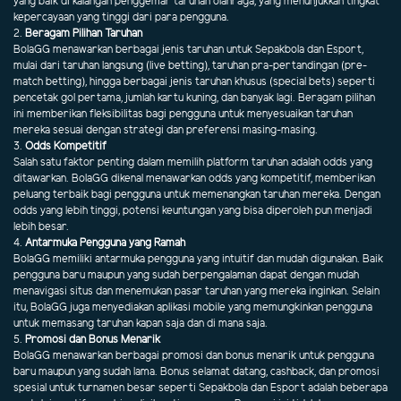
yang baik di kalangan penggemar taruhan olahraga, yang menunjukkan tingkat
kepercayaan yang tinggi dari para pengguna.
2.
Beragam Pilihan Taruhan
BolaGG menawarkan berbagai jenis taruhan untuk Sepakbola dan Esport,
mulai dari taruhan langsung (live betting), taruhan pra-pertandingan (pre-
match betting), hingga berbagai jenis taruhan khusus (special bets) seperti
pencetak gol pertama, jumlah kartu kuning, dan banyak lagi. Beragam pilihan
ini memberikan fleksibilitas bagi pengguna untuk menyesuaikan taruhan
mereka sesuai dengan strategi dan preferensi masing-masing.
3.
Odds Kompetitif
Salah satu faktor penting dalam memilih platform taruhan adalah odds yang
ditawarkan. BolaGG dikenal menawarkan odds yang kompetitif, memberikan
peluang terbaik bagi pengguna untuk memenangkan taruhan mereka. Dengan
odds yang lebih tinggi, potensi keuntungan yang bisa diperoleh pun menjadi
lebih besar.
4.
Antarmuka Pengguna yang Ramah
BolaGG memiliki antarmuka pengguna yang intuitif dan mudah digunakan. Baik
pengguna baru maupun yang sudah berpengalaman dapat dengan mudah
menavigasi situs dan menemukan pasar taruhan yang mereka inginkan. Selain
itu, BolaGG juga menyediakan aplikasi mobile yang memungkinkan pengguna
untuk memasang taruhan kapan saja dan di mana saja.
5.
Promosi dan Bonus Menarik
BolaGG menawarkan berbagai promosi dan bonus menarik untuk pengguna
baru maupun yang sudah lama. Bonus selamat datang, cashback, dan promosi
spesial untuk turnamen besar seperti Sepakbola dan Esport adalah beberapa