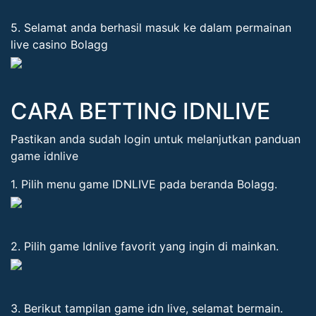
5. Selamat anda berhasil masuk ke dalam permainan
live casino Bolagg
CARA BETTING IDNLIVE
Pastikan anda sudah login untuk melanjutkan panduan
game idnlive
1. Pilih menu game IDNLIVE pada beranda Bolagg.
2. Pilih game Idnlive favorit yang ingin di mainkan.
3. Berikut tampilan game idn live, selamat bermain.