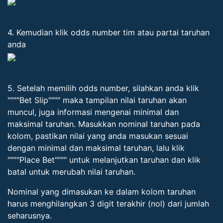
4. Kemudian klik odds number tim atau partai taruhan
anda
5. Setelah memilih odds number, silahkan anda klik
""""Bet Slip"""" maka tampilan nilai taruhan akan
muncul, juga informasi mengenai minimal dan
maksimal taruhan. Masukkan nominal taruhan pada
kolom, pastikan nilai yang anda masukan sesuai
dengan minimal dan maksimal taruhan, lalu klik
""""Place Bet"""" untuk melanjutkan taruhan dan klik
batal untuk merubah nilai taruhan.
Nominal yang dimasukan ke dalam kolom taruhan
harus menghilangkan 3 digit terakhir (nol) dari jumlah
seharusnya.