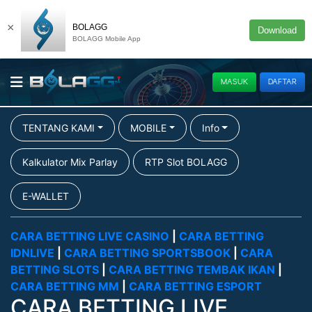
×
BOLAGG
Download
BOLAGG Mobile App
MASUK
DAFTAR
TENTANG KAMI
MOBILE
Info
Kalkulator Mix Parlay
RTP Slot BOLAGG
E-WALLET
CARA BETTING LIVE CASINO
|
CARA BETTING
IDNLIVE
|
CARA BETTING SPORTSBOOK
|
CARA
BETTING SLOTS
|
CARA BETTING TEMBAK IKAN
|
CARA BETTING MM
|
CARA BETTING ESPORT
CARA BETTING LIVE