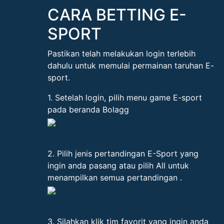
CARA BETTING E-
SPORT
Pastikan telah melakukan login terlebih
dahulu untuk memulai permainan taruhan E-
sport.
1. Setelah login, pilih menu game E-sport
pada beranda Bolagg
2. Pilih jenis pertandingan E-Sport yang
ingin anda pasang atau pilih All untuk
menampilkan semua pertandingan .
3. Silahkan klik tim favorit yang ingin anda