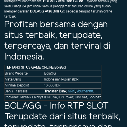
mempermudah transaksi
BOLAGG Atau Bola GG 88
. Layanan terbaik yang
selalu siaga 24 jam untuk semua penggemar taruhan online yang sudah
mempercayakan
BOLAGG Atau Bola GG
sebagai tempat taruhan online
terbaik.
Profitan bersama dengan
situs terbaik, terupdate,
terpercaya, dan terviral di
Indonesia.
TENTANG SITUS GAME ONLINE BolaGG
Brand Website
BolaGG
Mata Uang
Indonesian Rupiah (IDR)
Minimal Deposit
10.000 IDR
Jenis Transaksi
Transfer Bank,
QRIS
,
Voucher88
.
Provider Terbaik Lainnya
IDN Live, IDN Poker, Ubo bet, Sbo bet
BOLAGG - Info RTP SLOT
Terupdate dari situs terbaik,