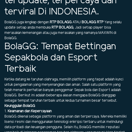
terupdate, terpercaya dan
terviral Di INDONESIA.
BolaGG juga lengkap dengan
RTP BOLAGG
ATAU
BOLAGG RTP
Yang selalu
update setiap anda membuka
RTP BOLAGG
, Jadi setiap player bisa
merasakan kemenangan atau juga merasakan yang namanya MAXWIN di
BolaGG.
BolaGG: Tempat Bettingan
Sepakbola dan Esport
Terbaik
Ketika datang ke taruhan olahraga, memilih platform yang tepat adalah kunci
untuk pengalaman yang menyenangkan dan aman. Salah satu platform yang
telah menarik perhatian banyak penggemar Sepak bola dan Esport adalah
BolaGG. Berikut ini adalah beberapa alasan mengapa BolaGG dianggap
sebagai tempat taruhan terbaik untuk kedua turnamen besar tersebut.
Keunggulan BolaGG
1.
Keamanan dan Kepercayaan
BolaGG dikenal sebagai platform yang aman dan terpercaya. Mereka memiliki
lisensi resmi dan menggunakan teknologi enkripsi terbaru untuk melindungi
data pribadi dan keuangan pengguna. Selain itu, BolaGG memiliki reputasi