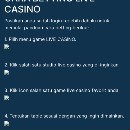
CASINO
Pastikan anda sudah login terlebih dahulu untuk
memulai panduan cara betting berikut:
1. Pilih menu game LIVE CASINO.
2. Klik salah satu studio live casino yang di inginkan.
3. Klik icon salah satu game live casino favorit anda
4. Tentukan table sesuai dengan yang ingin dimainkan.